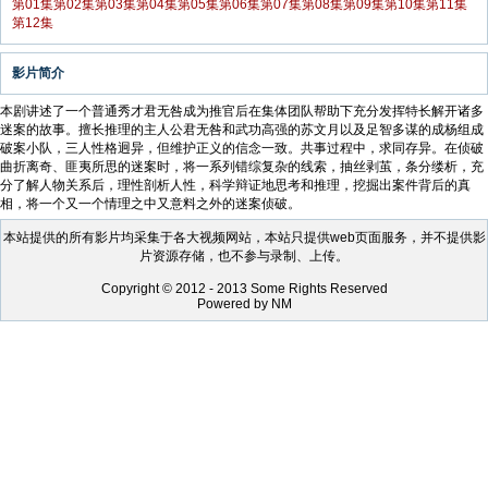
第01集
第02集
第03集
第04集
第05集
第06集
第07集
第08集
第09集
第10集
第11集
第12集
影片简介
本剧讲述了一个普通秀才君无咎成为推官后在集体团队帮助下充分发挥特长解开诸多
迷案的故事。擅长推理的主人公君无咎和武功高强的苏文月以及足智多谋的成杨组成
破案小队，三人性格迥异，但维护正义的信念一致。共事过程中，求同存异。在侦破
曲折离奇、匪夷所思的迷案时，将一系列错综复杂的线索，抽丝剥茧，条分缕析，充
分了解人物关系后，理性剖析人性，科学辩证地思考和推理，挖掘出案件背后的真
相，将一个又一个情理之中又意料之外的迷案侦破。
本站提供的所有影片均采集于各大视频网站，本站只提供web页面服务，并不提供影
片资源存储，也不参与录制、上传。
Copyright © 2012 - 2013 Some Rights Reserved
Powered by NM