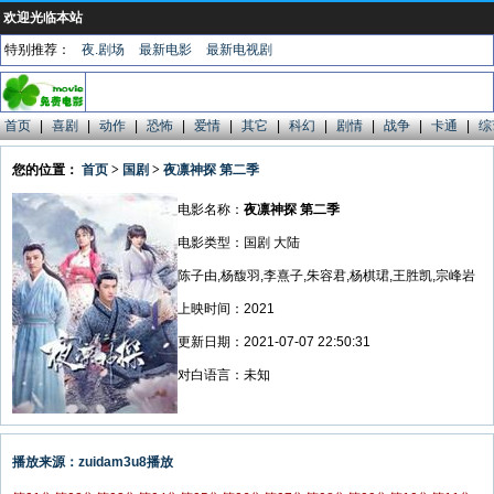
欢迎光临本站
特别推荐：
夜.剧场
最新电影
最新电视剧
首页
|
喜剧
|
动作
|
恐怖
|
爱情
|
其它
|
科幻
|
剧情
|
战争
|
卡通
|
综
您的位置：
首页
>
国剧
>
夜凛神探 第二季
电影名称：
夜凛神探 第二季
电影类型：国剧 大陆
陈子由,杨馥羽,李熹子,朱容君,杨棋珺,王胜凯,宗峰岩
上映时间：2021
更新日期：2021-07-07 22:50:31
对白语言：未知
播放来源：zuidam3u8播放