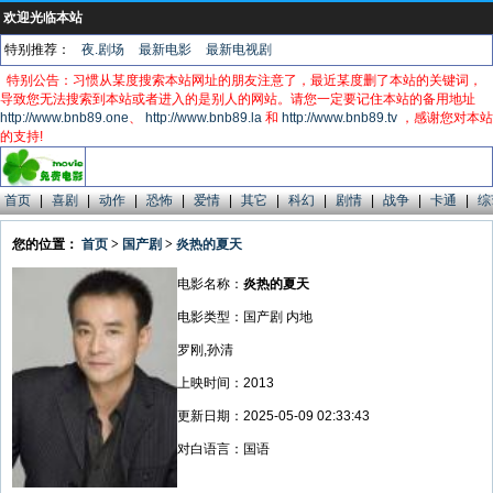
欢迎光临本站
特别推荐：
夜.剧场
最新电影
最新电视剧
特别公告：习惯从某度搜索本站网址的朋友注意了，最近某度删了本站的关键词，
导致您无法搜索到本站或者进入的是别人的网站。请您一定要记住本站的备用地址
http://www.bnb89.one
、
http://www.bnb89.la
和
http://www.bnb89.tv
，感谢您对本站
的支持!
首页
|
喜剧
|
动作
|
恐怖
|
爱情
|
其它
|
科幻
|
剧情
|
战争
|
卡通
|
综
您的位置：
首页
>
国产剧
>
炎热的夏天
电影名称：
炎热的夏天
电影类型：国产剧 内地
罗刚,孙清
上映时间：2013
更新日期：2025-05-09 02:33:43
对白语言：国语