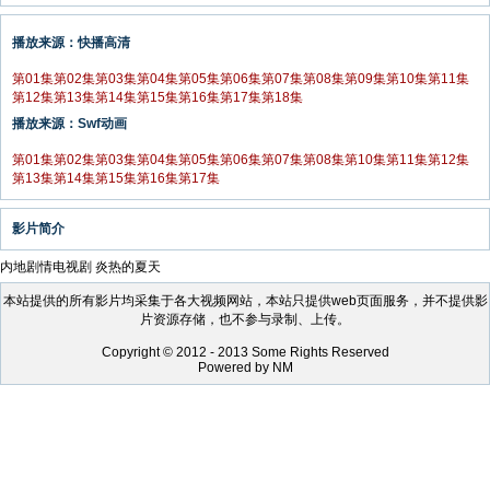
播放来源：快播高清
第01集
第02集
第03集
第04集
第05集
第06集
第07集
第08集
第09集
第10集
第11集
第12集
第13集
第14集
第15集
第16集
第17集
第18集
播放来源：Swf动画
第01集
第02集
第03集
第04集
第05集
第06集
第07集
第08集
第10集
第11集
第12集
第13集
第14集
第15集
第16集
第17集
影片简介
内地剧情电视剧 炎热的夏天
本站提供的所有影片均采集于各大视频网站，本站只提供web页面服务，并不提供影
片资源存储，也不参与录制、上传。
Copyright © 2012 - 2013 Some Rights Reserved
Powered by NM