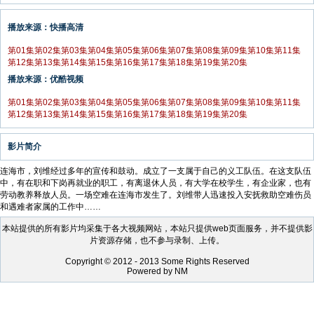
播放来源：快播高清
第01集
第02集
第03集
第04集
第05集
第06集
第07集
第08集
第09集
第10集
第11集
第12集
第13集
第14集
第15集
第16集
第17集
第18集
第19集
第20集
播放来源：优酷视频
第01集
第02集
第03集
第04集
第05集
第06集
第07集
第08集
第09集
第10集
第11集
第12集
第13集
第14集
第15集
第16集
第17集
第18集
第19集
第20集
影片简介
连海市，刘维经过多年的宣传和鼓动。成立了一支属于自己的义工队伍。在这支队伍
中，有在职和下岗再就业的职工，有离退休人员，有大学在校学生，有企业家，也有
劳动教养释放人员。一场空难在连海市发生了。刘维带人迅速投入安抚救助空难伤员
和遇难者家属的工作中……
本站提供的所有影片均采集于各大视频网站，本站只提供web页面服务，并不提供影
片资源存储，也不参与录制、上传。
Copyright © 2012 - 2013 Some Rights Reserved
Powered by NM