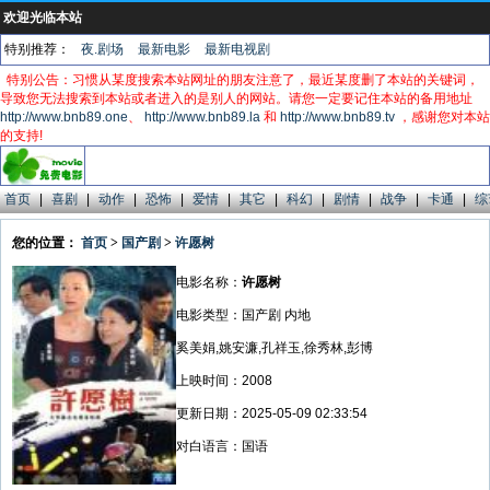
欢迎光临本站
特别推荐：
夜.剧场
最新电影
最新电视剧
特别公告：习惯从某度搜索本站网址的朋友注意了，最近某度删了本站的关键词，
导致您无法搜索到本站或者进入的是别人的网站。请您一定要记住本站的备用地址
http://www.bnb89.one
、
http://www.bnb89.la
和
http://www.bnb89.tv
，感谢您对本站
的支持!
首页
|
喜剧
|
动作
|
恐怖
|
爱情
|
其它
|
科幻
|
剧情
|
战争
|
卡通
|
综
您的位置：
首页
>
国产剧
>
许愿树
电影名称：
许愿树
电影类型：国产剧 内地
奚美娟,姚安濂,孔祥玉,徐秀林,彭博
上映时间：2008
更新日期：2025-05-09 02:33:54
对白语言：国语