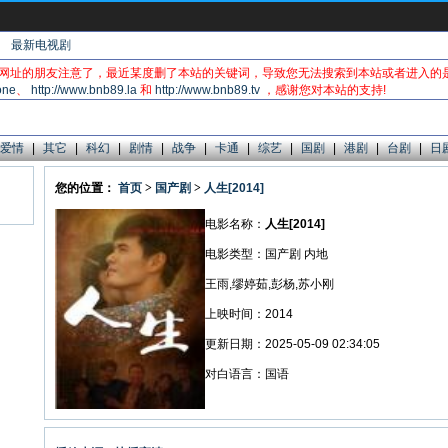
最新电视剧
网址的朋友注意了，最近某度删了本站的关键词，导致您无法搜索到本站或者进入的
one
、
http://www.bnb89.la
和
http://www.bnb89.tv
，感谢您对本站的支持!
爱情
|
其它
|
科幻
|
剧情
|
战争
|
卡通
|
综艺
|
国剧
|
港剧
|
台剧
|
日
您的位置：
首页
>
国产剧
>
人生[2014]
电影名称：
人生[2014]
电影类型：国产剧 内地
王雨,缪婷茹,彭杨,苏小刚
上映时间：2014
更新日期：2025-05-09 02:34:05
对白语言：国语