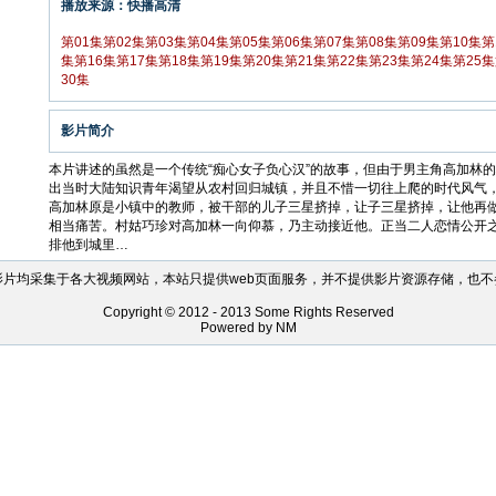
播放来源：快播高清
第01集
第02集
第03集
第04集
第05集
第06集
第07集
第08集
第09集
第10集
第
集
第16集
第17集
第18集
第19集
第20集
第21集
第22集
第23集
第24集
第25集
30集
影片简介
本片讲述的虽然是一个传统“痴心女子负心汉”的故事，但由于男主角高加林
出当时大陆知识青年渴望从农村回归城镇，并且不惜一切往上爬的时代风气
高加林原是小镇中的教师，被干部的儿子三星挤掉，让子三星挤掉，让他再
相当痛苦。村姑巧珍对高加林一向仰慕，乃主动接近他。正当二人恋情公开
排他到城里…
影片均采集于各大视频网站，本站只提供web页面服务，并不提供影片资源存储，也不
Copyright © 2012 - 2013 Some Rights Reserved
Powered by NM