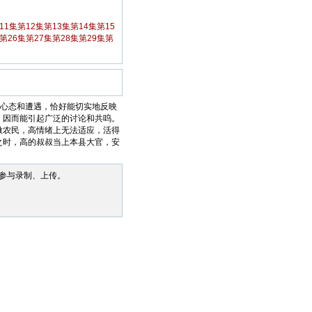
11集
第12集
第13集
第14集
第15
第26集
第27集
第28集
第29集
第
的心态和遭遇，恰好能切实地反映
，因而能引起广泛的讨论和共呜。
做农民，高情绪上无法适应，活得
之时，高的叔叔当上本县大官，安
参与录制、上传。