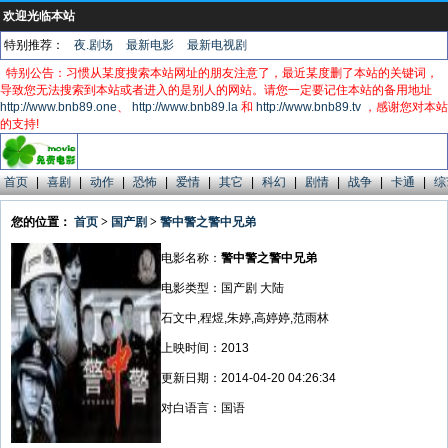
欢迎光临本站
特别推荐：
夜.剧场
最新电影
最新电视剧
特别公告：习惯从某度搜索本站网址的朋友注意了，最近某度删了本站的关键词，
导致您无法搜索到本站或者进入的是别人的网站。请您一定要记住本站的备用地址
http://www.bnb89.one
、
http://www.bnb89.la
和
http://www.bnb89.tv
，感谢您对本站
的支持!
首页
|
喜剧
|
动作
|
恐怖
|
爱情
|
其它
|
科幻
|
剧情
|
战争
|
卡通
|
综
您的位置：
首页
>
国产剧
>
警中警之警中兄弟
电影名称：
警中警之警中兄弟
电影类型：国产剧 大陆
石文中,程煜,朱婷,高婷婷,范雨林
上映时间：2013
更新日期：2014-04-20 04:26:34
对白语言：国语