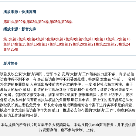
播放来源：快播高清
第01集
第02集
第03集
第04集
第05集
第06集
播放来源：影音先锋
第1集
第2集
第3集
第4集
第5集
第6集
第7集
第8集
第9集
第10集
第11集
第12集
第13
集
第14集
第15集
第16集
第17集
第18集
第19集
第20集
第21集
第22集
第23集
第24
集
第25集
影片简介
该剧反映公安“大接访”期间，贺阳市公 安局“大接访”工作落实的力度不够，有 多起信
访案件得不到不够，有 多起信访案件得不到妥善处理，特别是 发生在7年前，一名叫
邓光辉的犯罪嫌疑 人在派出所楼前离奇死亡的事件，一度 引起社会极大关注。由于
幕后人的精心 策划，伪造的死亡现场迷惑了舆论和个 别领导，致使办案民警蒙受不
白冤屈， 贺阳警方蒙受耻辱。涉案民警和家属不 服刑事裁决，多年上访申诉，要求
督察 机构从维护民警正当执法权益的角度帮 助联系申诉。新上任的省厅督察总队女
副总队长龚志宏临危受命，厅长命令她 组成调查组对这个案子进行实事求是的调查，
以这个老大难的信访案件作为突 破口，推进公安部布置的“大接访”工 作，彻底解决贺
阳信访工作滞后的问 题。
本站提供的所有影片均采集于各大视频网站，本站只提供web页面服务，并不提供影
片资源存储，也不参与录制、上传。