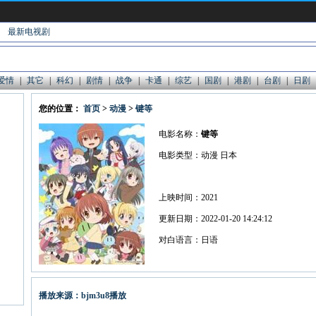
最新电视剧
爱情
|
其它
|
科幻
|
剧情
|
战争
|
卡通
|
综艺
|
国剧
|
港剧
|
台剧
|
日剧
您的位置：
首页
>
动漫
>
键等
电影名称：
键等
电影类型：动漫 日本
上映时间：2021
更新日期：2022-01-20 14:24:12
对白语言：日语
播放来源：bjm3u8播放