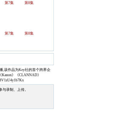
第7集
第8集
第7集
第8集
式开播,该作品为Key社的首个跨界企
anon》《CLANNAD》
,BV1zU4y1b7Kx
参与录制、上传。