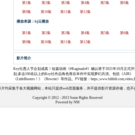
第1集
第2集
第3集
第4集
第5集
第6集
第9集
第10集
第11集
第12集
播放来源：bj云播放
第1集
第2集
第3集
第4集
第5集
第6集
第9集
第10集
第11集
第12集
影片简介
Key社愚人节企划成真！短篇动画《#Kaginado#》确认将于2021年10月正
划,多达100名以上的Key社作品角色将在本作中实现梦幻共演。包括《AIR》《K
《LittleBusters！》《Rewrite》等作品。PV链接：https:,www.bilibili.com,video
影片均采集于各大视频网站，本站只提供web页面服务，并不提供影片资源存储，也不
Copyright © 2012 - 2013 Some Rights Reserved
Powered by NM