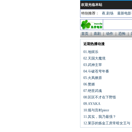
欢迎光临本站
特别推荐：
夜.剧场
最新电影
首页
|
喜剧
|
动作
|
恐怖
|
近期热播动漫
01.地狱乐
02.天国大魔境
03.武神主宰
04.斗破苍穹年番
05.火凤燎原
06.赘婿
07.绝世武魂
08.区区不才在下野怪
09.AYAKA
10.堀与宫村piece
11.其实，我乃最强？
12.莱莎的炼金工房常暗女王与