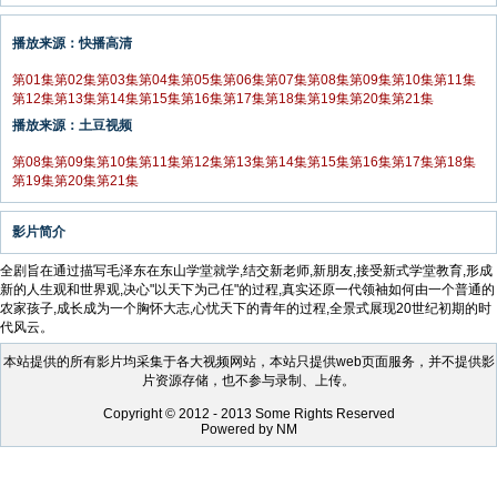
播放来源：快播高清
第01集
第02集
第03集
第04集
第05集
第06集
第07集
第08集
第09集
第10集
第11集
第12集
第13集
第14集
第15集
第16集
第17集
第18集
第19集
第20集
第21集
播放来源：土豆视频
第08集
第09集
第10集
第11集
第12集
第13集
第14集
第15集
第16集
第17集
第18集
第19集
第20集
第21集
影片简介
全剧旨在通过描写毛泽东在东山学堂就学,结交新老师,新朋友,接受新式学堂教育,形成
新的人生观和世界观,决心"以天下为己任"的过程,真实还原一代领袖如何由一个普通的
农家孩子,成长成为一个胸怀大志,心忧天下的青年的过程,全景式展现20世纪初期的时
代风云。
本站提供的所有影片均采集于各大视频网站，本站只提供web页面服务，并不提供影
片资源存储，也不参与录制、上传。
Copyright © 2012 - 2013 Some Rights Reserved
Powered by NM