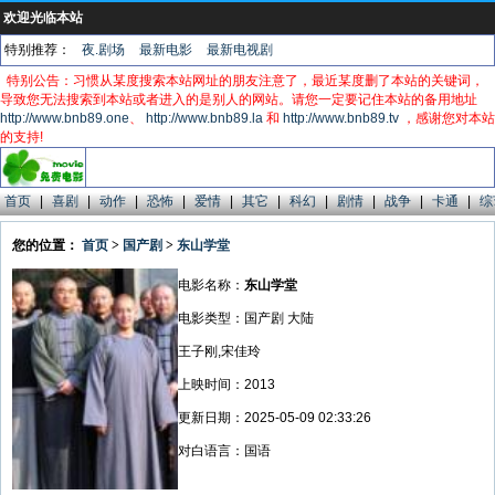
欢迎光临本站
特别推荐：
夜.剧场
最新电影
最新电视剧
特别公告：习惯从某度搜索本站网址的朋友注意了，最近某度删了本站的关键词，
导致您无法搜索到本站或者进入的是别人的网站。请您一定要记住本站的备用地址
http://www.bnb89.one
、
http://www.bnb89.la
和
http://www.bnb89.tv
，感谢您对本站
的支持!
首页
|
喜剧
|
动作
|
恐怖
|
爱情
|
其它
|
科幻
|
剧情
|
战争
|
卡通
|
综
您的位置：
首页
>
国产剧
>
东山学堂
电影名称：
东山学堂
电影类型：国产剧 大陆
王子刚,宋佳玲
上映时间：2013
更新日期：2025-05-09 02:33:26
对白语言：国语